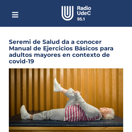
Saltar
al
contenido
Toggle
Escuchar Radio UdeC
Navigation
en vivo
Quiénes Somos
Seremi de Salud da a conocer
Manual de Ejercicios Básicos para
Programación
adultos mayores en contexto de
covid-19
Podcast
Ver
Noticias
imagen
más
Reportajes
grande
Columnas
Música Clásica
Especiales