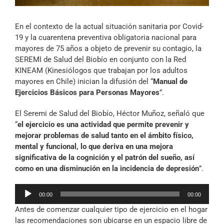
Archivo Sonoro
En el contexto de la actual situación sanitaria por Covid-
19 y la cuarentena preventiva obligatoria nacional para
mayores de 75 años a objeto de prevenir su contagio, la
SEREMI de Salud del Biobío en conjunto con la Red
KINEAM (Kinesiólogos que trabajan por los adultos
mayores en Chile) inician la difusión del “
Manual de
Ejercicios Básicos para Personas Mayores
”.
El Seremi de Salud del Biobío, Héctor Muñoz, señaló que
“
el ejercicio es una actividad que permite prevenir y
mejorar problemas de salud tanto en el ámbito físico,
mental y funcional, lo que deriva en una mejora
significativa de la cognición y el patrón del sueño, así
como en una disminución en la incidencia de depresión
”.
Reproductor
00:00
00:00
de
Antes de comenzar cualquier tipo de ejercicio en el hogar
audio
las recomendaciones son ubicarse en un espacio libre de