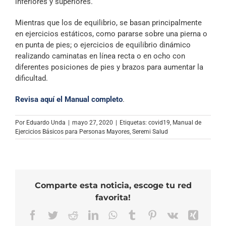
inferiores y superiores.
Mientras que los de equilibrio, se basan principalmente
en ejercicios estáticos, como pararse sobre una pierna o
en punta de pies; o ejercicios de equilibrio dinámico
realizando caminatas en línea recta o en ocho con
diferentes posiciones de pies y brazos para aumentar la
dificultad.
Revisa aquí el Manual completo
.
Por
Eduardo Unda
|
mayo 27, 2020
|
Etiquetas:
covid19
,
Manual de
Ejercicios Básicos para Personas Mayores
,
Seremi Salud
Comparte esta noticia, escoge tu red
favorita!
Facebook
Twitter
Reddit
LinkedIn
WhatsApp
Tumblr
Pinterest
Vk
Xing