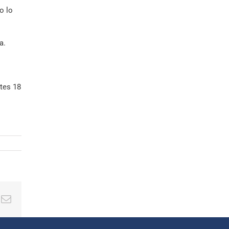
o lo
a.
rtes 18
ing
Correo
electrónico