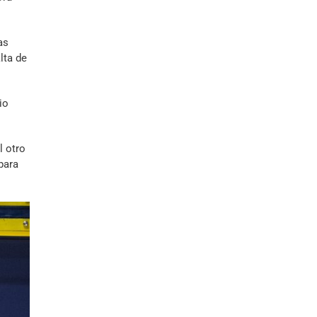
as
lta de
io
l otro
para