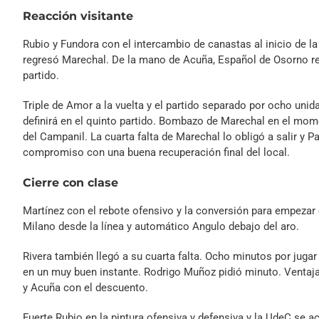
Reacción visitante
Rubio y Fundora con el intercambio de canastas al inicio de la
regresó Marechal. De la mano de Acuña, Español de Osorno recu
partido.
Triple de Amor a la vuelta y el partido separado por ocho unid
definirá en el quinto partido. Bombazo de Marechal en el mo
del Campanil. La cuarta falta de Marechal lo obligó a salir y Pay
compromiso con una buena recuperación final del local.
Cierre con clase
Martínez con el rebote ofensivo y la conversión para empezar
Milano desde la línea y automático Angulo debajo del aro.
Rivera también llegó a su cuarta falta. Ocho minutos por juga
en un muy buen instante. Rodrigo Muñoz pidió minuto. Ventaja
y Acuña con el descuento.
Fuerte Rubio en la pintura ofensiva y defensiva y la UdeC se ac