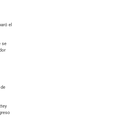
paró el
e se
dor
 de
ttey
greso