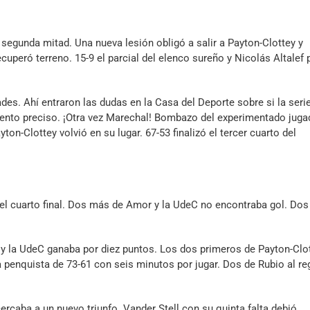
 segunda mitad. Una nueva lesión obligó a salir a Payton-Clottey y
peró terreno. 15-9 el parcial del elenco sureño y Nicolás Altalef 
ades. Ahí entraron las dudas en la Casa del Deporte sobre si la seri
mento preciso. ¡Otra vez Marechal! Bombazo del experimentado juga
ton-Clottey volvió en su lugar. 67-53 finalizó el tercer cuarto del
 el cuarto final. Dos más de Amor y la UdeC no encontraba gol. Dos
r y la UdeC ganaba por diez puntos. Los dos primeros de Payton-Clo
 penquista de 73-61 con seis minutos por jugar. Dos de Rubio al re
ercaba a un nuevo triunfo. Vander Stell con su quinta falta debió