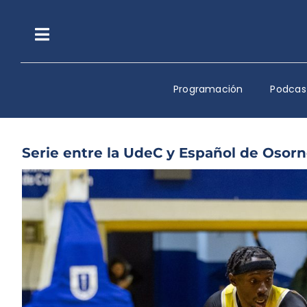
Saltar
al
contenido
Toggle
Navigation
Programación
Podcas
Serie entre la UdeC y Español de Osorno
Ver
imagen
más
grande