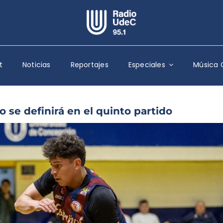
Escuchar Radio UdeC
en vivo
t
Noticias
Reportajes
Especiales
Música 
Quiénes Somos
Programación
Podcast
 se definirá en el quinto partido
Noticias
Reportajes
Columnas
Música Clásica
Especiales