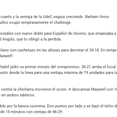
o cuarto y la ventaja de la UdeC seguía creciendo. Barham Amor
Muñoz ocupó tempranamente el challenge.
 González con nuevo doble para Español de Osorno, que empezaba a
Angulo, que lo obligó a la perdida.
ilano con cachetazo en las alturas para decretar el 34-18. En temp
Maxwell!
talef pidió su primer minuto del compromiso. 36-21 arriba el local.
 punto desde la línea para una ventaja máxima de 19 unidades para l
 contra la chicharra movieron el score. A descansar Maxwell con 1
o en ambos tableros.
ido por la banca osornina. Dos puntos por lado y se bajó el telón d
de 15 minutos con ventaja de 46-29.