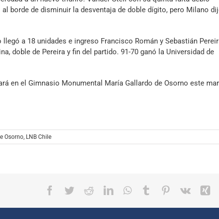
l borde de disminuir la desventaja de doble dígito, pero Milano dij
o llegó a 18 unidades e ingreso Francisco Román y Sebastián Pereir
, doble de Pereira y fin del partido. 91-70 ganó la Universidad de
 jugará en el Gimnasio Monumental María Gallardo de Osorno este ma
e Osorno
,
LNB Chile
Facebook
Twitter
Reddit
LinkedIn
WhatsApp
Tumblr
Pinterest
Vk
X