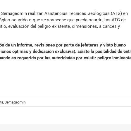
e Sernageomin realizan Asistencias Técnicas Geológicas (ATG) en
ológico ocurrido o que se sospeche que pueda ocurrir. Las ATG de
io, evaluación del peligro existente, dimensiones, alcances y
n de un informe, revisiones por parte de jefaturas y visto bueno
iones óptimas y dedicación exclusiva). Existe la posibilidad de ent
ndo es requerido por las autoridades por existir peligro inminent
te
,
Sernageomin