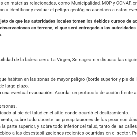
s en materias relacionadas, como Municipalidad, MOP y CONAF, en
an a identificar y evaluar el peligro geológico asociado a estos eve
jeto de que las autoridades locales tomen los debidos cursos de ac
 observaciones en terreno, el que será entregado a las autoridades 
o.
bilidad de la ladera cerro La Virgen, Sernageomin dispuso las sigui
ue habiten en las zonas de mayor peligro (borde superior y pie de 
e largo plazo.
ra una eventual evacuación. Acordar un protocolo de acción frente a
personas.
do al pie del talud en el sitio donde ocurrió el deslizamiento.
miento, sobre todo durante las precipitaciones de los próximos días
a parte superior, y sobre todo inferior del talud, tanto de las calles
debido a las desestabilizaciones recientes ocurridas en el sector. P