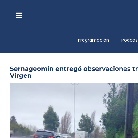
Saltar
al
contenido
Toggle
Navigation
Programación
Podcas
Sernageomin entregó observaciones tr
Virgen
Ver
imagen
más
grande