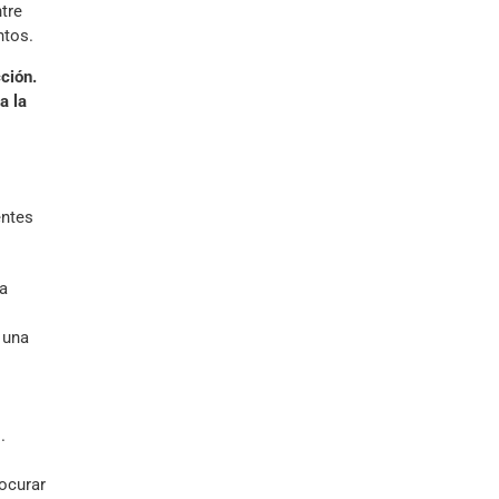
tre
ntos.
ción.
a la
entes
la
 una
.
rocurar