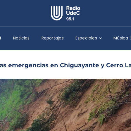
Escuchar Radio UdeC
en vivo
t
Noticias
Reportajes
Especiales
Música 
Quiénes Somos
Programación
Podcast
as emergencias en Chiguayante y Cerro L
Noticias
Reportajes
Columnas
Música Clásica
Especiales