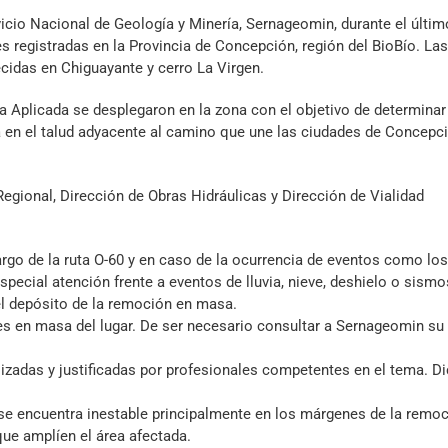
cio Nacional de Geología y Minería, Sernageomin, durante el últim
 registradas en la Provincia de Concepción, región del BioBío. La
cidas en Chiguayante y cerro La Virgen.
a Aplicada se desplegaron en la zona con el objetivo de determinar
en el talud adyacente al camino que une las ciudades de Concepci
ional, Dirección de Obras Hidráulicas y Dirección de Vialidad
argo de la ruta O-60 y en caso de la ocurrencia de eventos como los
pecial atención frente a eventos de lluvia, nieve, deshielo o sismo
 el depósito de la remoción en masa.
nes en masa del lugar. De ser necesario consultar a Sernageomin su
zadas y justificadas por profesionales competentes en el tema. D
n se encuentra inestable principalmente en los márgenes de la remo
que amplíen el área afectada.