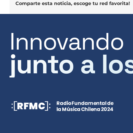
Comparte esta noticia, escoge tu red favorita!
Innovando
junto a lo