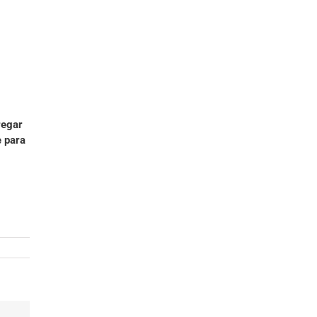
regar
e para