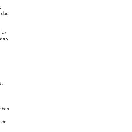
o
s dos
 los
ón y
s.
ichos
ción