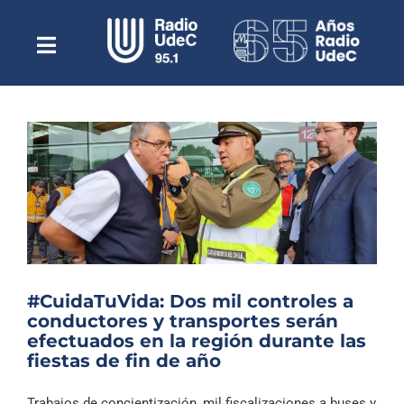
Saltar
al
contenido
Toggle
Escuchar Radio UdeC
Navigation
en vivo
Quiénes Somos
Programación
Podcast
Noticias
Reportajes
#CuidaTuVida: Dos mil controles a
Columnas
conductores y transportes serán
efectuados en la región durante las
Música Clásica
fiestas de fin de año
Especiales
Trabajos de concientización, mil fiscalizaciones a buses y