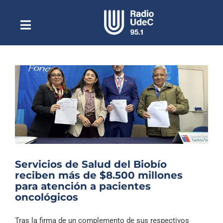
Saltar
al
contenido
Toggle
Escuchar Radio UdeC
Navigation
en vivo
Quiénes Somos
Programación
Podcast
Noticias
Reportajes
Servicios de Salud del Biobío
Columnas
reciben más de $8.500 millones
para atención a pacientes
Música Clásica
oncológicos
Especiales
Tras la firma de un complemento de sus respectivos