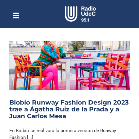
Saltar
al
contenido
Toggle
Escuchar Radio UdeC
Navigation
en vivo
Quiénes Somos
Programación
Podcast
Noticias
Reportajes
Biobío Runway Fashion Design 2023
Columnas
trae a Ágatha Ruiz de la Prada y a
Juan Carlos Mesa
Música Clásica
Especiales
En Biobío se realizará la primera versión de Runway
Fashion [...]