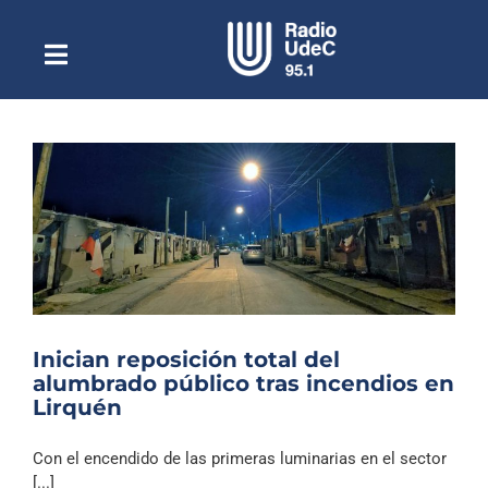
Saltar
al
contenido
Toggle
Escuchar Radio UdeC
Navigation
en vivo
Quiénes Somos
Programación
Podcast
Noticias
Reportajes
Inician reposición total del
Columnas
alumbrado público tras incendios en
Lirquén
Música Clásica
Especiales
Con el encendido de las primeras luminarias en el sector
[...]