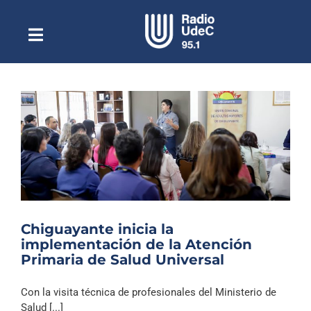
Saltar
al
contenido
Toggle
Escuchar Radio UdeC
Navigation
en vivo
Quiénes Somos
Programación
Podcast
Noticias
Reportajes
Chiguayante inicia la
Columnas
implementación de la Atención
Primaria de Salud Universal
Música Clásica
Especiales
Con la visita técnica de profesionales del Ministerio de
Salud [...]