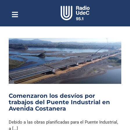
Saltar
al
contenido
Toggle
Escuchar Radio UdeC
Navigation
en vivo
Quiénes Somos
Programación
Podcast
Noticias
Reportajes
Comenzaron los desvíos por
Columnas
trabajos del Puente Industrial en
Avenida Costanera
Música Clásica
Especiales
Debido a las obras planificadas para el Puente Industrial,
a [...]