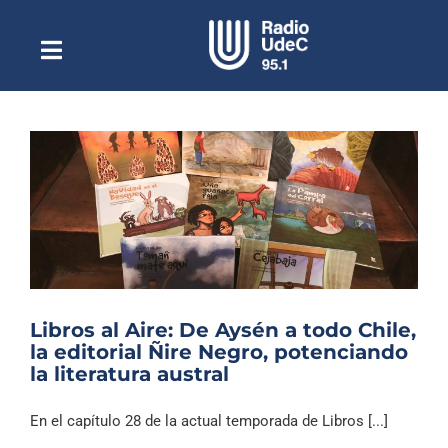
Saltar
al
contenido
Toggle
Escuchar Radio UdeC
Navigation
en vivo
Quiénes Somos
Programación
Podcast
Noticias
Reportajes
Libros al Aire: De Aysén a todo Chile,
Columnas
la editorial Ñire Negro, potenciando
la literatura austral
Música Clásica
Especiales
En el capítulo 28 de la actual temporada de Libros [...]