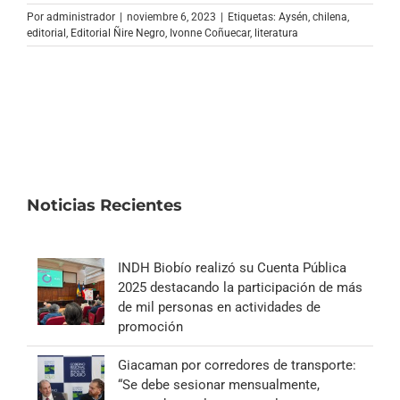
Archivo Sonoro
Por
administrador
|
noviembre 6, 2023
|
Etiquetas:
Aysén
,
chilena
,
editorial
,
Editorial Ñire Negro
,
Ivonne Coñuecar
,
literatura
Noticias Recientes
INDH Biobío realizó su Cuenta Pública
2025 destacando la participación de más
de mil personas en actividades de
promoción
Giacaman por corredores de transporte:
“Se debe sesionar mensualmente,