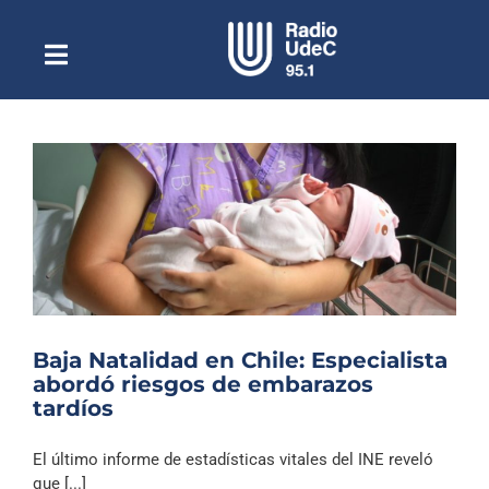
Saltar
al
contenido
Toggle
Escuchar Radio UdeC
Navigation
en vivo
Quiénes Somos
Programación
Podcast
Noticias
Reportajes
Baja Natalidad en Chile: Especialista
Columnas
abordó riesgos de embarazos
tardíos
Música Clásica
Especiales
El último informe de estadísticas vitales del INE reveló
que [...]