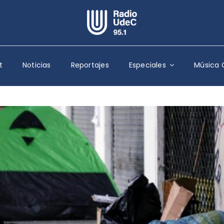
Escuchar Radio UdeC
en vivo
t
Noticias
Reportajes
Especiales
Música 
Quiénes Somos
Programación
Podcast
Noticias
Reportajes
Columnas
Música Clásica
Especiales