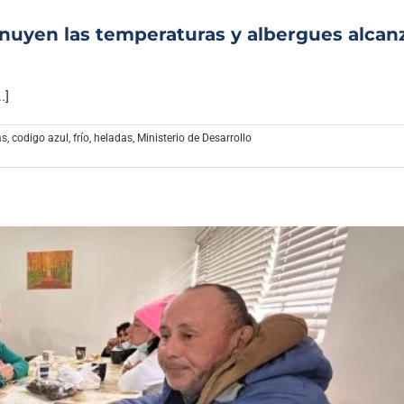
minuyen las temperaturas y albergues alcan
.]
as
,
codigo azul
,
frío
,
heladas
,
Ministerio de Desarrollo