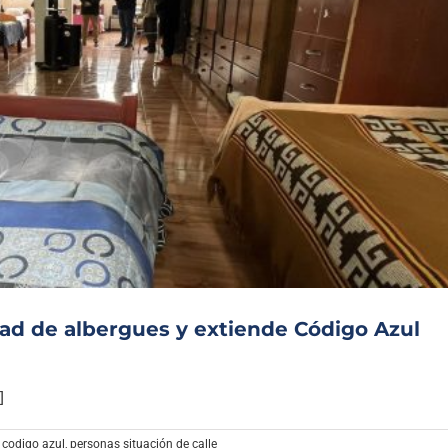
dad de albergues y extiende Código Azul
]
,
codigo azul
,
personas situación de calle