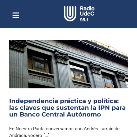
Saltar
al
contenido
Toggle
Escuchar Radio UdeC
Navigation
en vivo
Quiénes Somos
Programación
Podcast
Noticias
Reportajes
Independencia práctica y política:
Columnas
las claves que sustentan la IPN para
un Banco Central Autónomo
Música Clásica
Especiales
En Nuestra Pauta conversamos con Andrés Larraín de
Andraca, vocero [...]