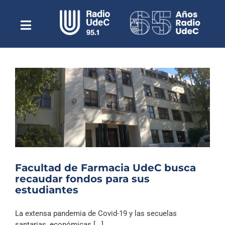
Saltar
al
contenido
Toggle
Escuchar Radio UdeC
Navigation
en vivo
Quiénes Somos
Programación
Podcast
Noticias
Reportajes
Facultad de Farmacia UdeC busca
Columnas
recaudar fondos para sus
estudiantes
Música Clásica
Especiales
La extensa pandemia de Covid-19 y las secuelas
santarias, económicas [...]