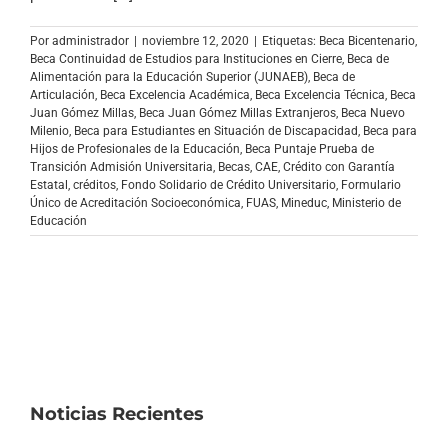
Archivo Sonoro
Por
administrador
|
noviembre 12, 2020
|
Etiquetas:
Beca Bicentenario
,
Beca Continuidad de Estudios para Instituciones en Cierre
,
Beca de
Alimentación para la Educación Superior (JUNAEB)
,
Beca de
Articulación
,
Beca Excelencia Académica
,
Beca Excelencia Técnica
,
Beca
Juan Gómez Millas
,
Beca Juan Gómez Millas Extranjeros
,
Beca Nuevo
Milenio
,
Beca para Estudiantes en Situación de Discapacidad
,
Beca para
Hijos de Profesionales de la Educación
,
Beca Puntaje Prueba de
Transición Admisión Universitaria
,
Becas
,
CAE
,
Crédito con Garantía
Estatal
,
créditos
,
Fondo Solidario de Crédito Universitario
,
Formulario
Único de Acreditación Socioeconómica
,
FUAS
,
Mineduc
,
Ministerio de
Educación
Noticias Recientes