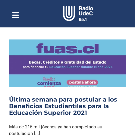
Saltar
al
contenido
Toggle
Escuchar Radio UdeC
Navigation
en vivo
Quiénes Somos
Programación
Podcast
Noticias
Reportajes
Última semana para postular a los
Columnas
Beneficios Estudiantiles para la
Educación Superior 2021
Música Clásica
Especiales
Más de 216 mil jóvenes ya han completado su
postulación [...]