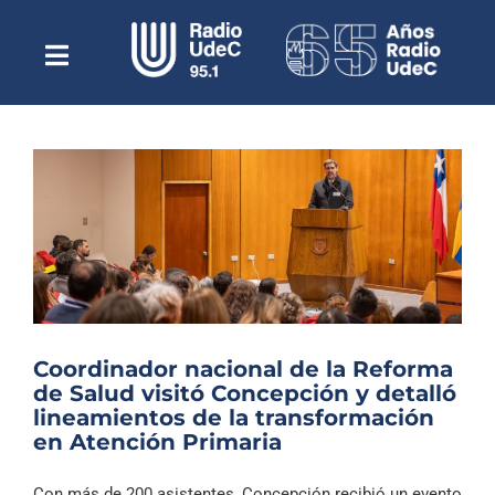
Saltar
al
contenido
Toggle
Escuchar Radio UdeC
Navigation
en vivo
Quiénes Somos
Programación
Podcast
Noticias
Reportajes
Coordinador nacional de la Reforma
Columnas
de Salud visitó Concepción y detalló
lineamientos de la transformación
Música Clásica
en Atención Primaria
Especiales
Con más de 200 asistentes, Concepción recibió un evento