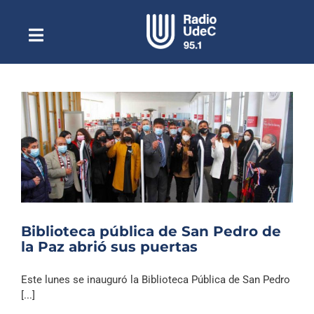
Saltar
al
contenido
Toggle
Escuchar Radio UdeC
Navigation
en vivo
Quiénes Somos
Programación
Podcast
Noticias
Reportajes
Biblioteca pública de San Pedro de
Columnas
la Paz abrió sus puertas
Música Clásica
Este lunes se inauguró la Biblioteca Pública de San Pedro
Especiales
[...]