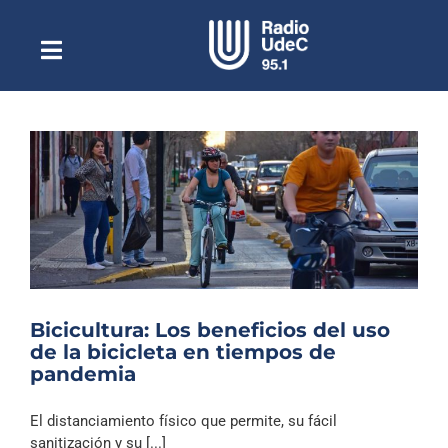
Saltar
al
contenido
Toggle
Escuchar Radio UdeC
Navigation
en vivo
Quiénes Somos
Programación
Podcast
Noticias
Reportajes
Bicicultura: Los beneficios del uso
Columnas
de la bicicleta en tiempos de
pandemia
Música Clásica
Especiales
El distanciamiento físico que permite, su fácil
sanitización y su [...]