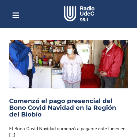
Saltar
al
contenido
Toggle
Escuchar Radio UdeC
Navigation
en vivo
Quiénes Somos
Programación
Podcast
Noticias
Reportajes
Comenzó el pago presencial del
Columnas
Bono Covid Navidad en la Región
del Biobío
Música Clásica
Especiales
El Bono Covid Navidad comenzó a pagarse este lunes en
[...]