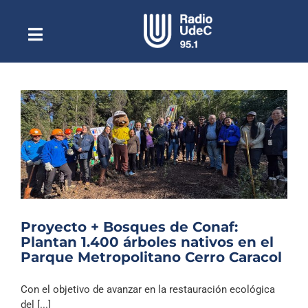
Saltar
al
contenido
Toggle
Escuchar Radio UdeC
Navigation
en vivo
Quiénes Somos
Programación
Podcast
Noticias
Reportajes
Proyecto + Bosques de Conaf:
Columnas
Plantan 1.400 árboles nativos en el
Parque Metropolitano Cerro Caracol
Música Clásica
Especiales
Con el objetivo de avanzar en la restauración ecológica
del [...]