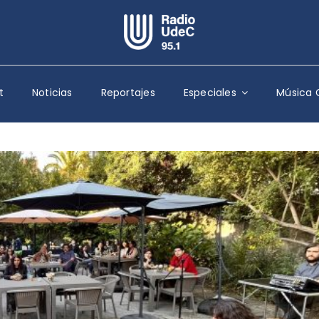
Escuchar Radio UdeC
en vivo
t
Noticias
Reportajes
Especiales
Música 
Quiénes Somos
Programación
Podcast
Noticias
Reportajes
Columnas
Música Clásica
Especiales