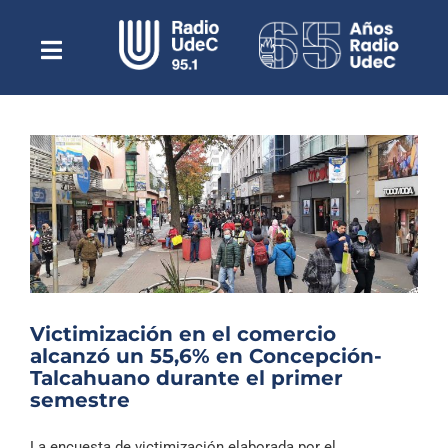
Saltar
al
contenido
Toggle
Escuchar Radio UdeC
Navigation
en vivo
Quiénes Somos
Programación
Podcast
Noticias
Reportajes
Victimización en el comercio
Columnas
alcanzó un 55,6% en Concepción-
Talcahuano durante el primer
Música Clásica
semestre
Especiales
La encuesta de victimización elaborada por el