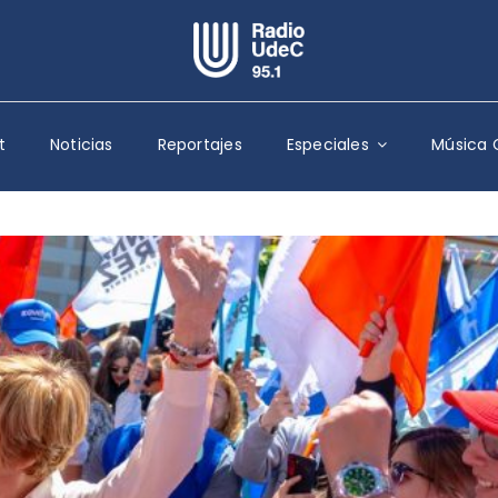
Escuchar Radio UdeC
en vivo
t
Noticias
Reportajes
Especiales
Música 
Quiénes Somos
Programación
Podcast
Noticias
Reportajes
Columnas
Música Clásica
Especiales