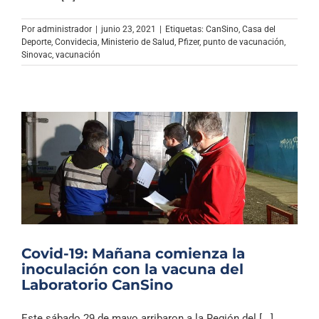
Archivo Sonoro
Por
administrador
|
junio 23, 2021
|
Etiquetas:
CanSino
,
Casa del
Deporte
,
Convidecia
,
Ministerio de Salud
,
Pfizer
,
punto de vacunación
,
Sinovac
,
vacunación
Covid-19: Mañana comienza la
inoculación con la vacuna del
Laboratorio CanSino
Este sábado 29 de mayo arribaron a la Región del [...]