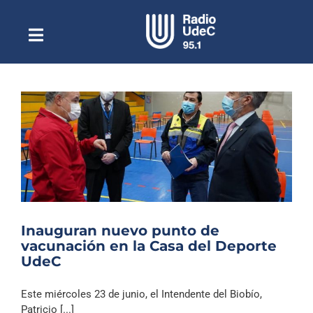
Saltar
al
contenido
Toggle
Escuchar Radio UdeC
Navigation
en vivo
Quiénes Somos
Programación
Podcast
Noticias
Reportajes
Inauguran nuevo punto de
Columnas
vacunación en la Casa del Deporte
UdeC
Música Clásica
Especiales
Este miércoles 23 de junio, el Intendente del Biobío,
Patricio [...]