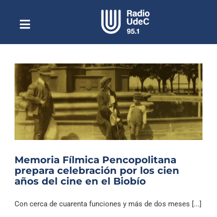
Saltar
al
contenido
Toggle
Escuchar Radio UdeC
Navigation
en vivo
Quiénes Somos
Programación
Podcast
Noticias
Reportajes
Memoria Fílmica Pencopolitana
Columnas
prepara celebración por los cien
años del cine en el Biobío
Música Clásica
Especiales
Con cerca de cuarenta funciones y más de dos meses [...]