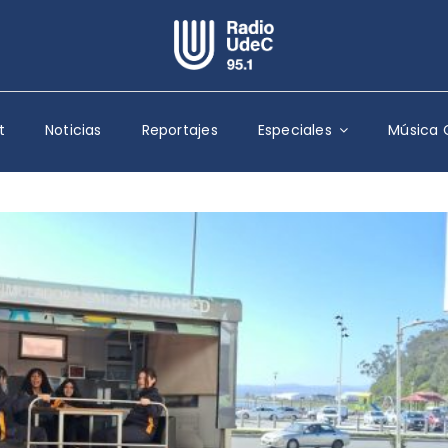
Escuchar Radio UdeC
en vivo
t
Noticias
Reportajes
Especiales
Música 
Quiénes Somos
Programación
Podcast
Noticias
Reportajes
Columnas
Música Clásica
Especiales