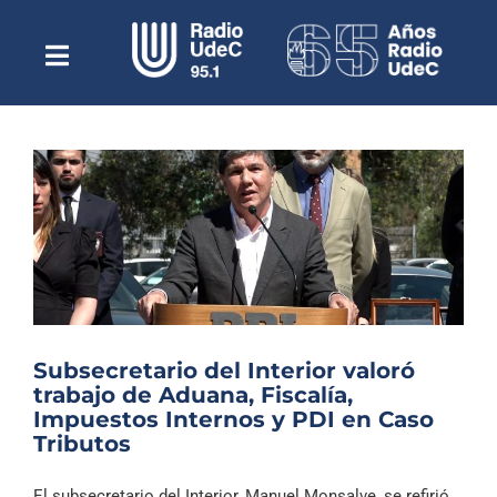
Saltar
al
contenido
Toggle
Escuchar Radio UdeC
Navigation
en vivo
Quiénes Somos
Programación
Podcast
Noticias
Reportajes
Subsecretario del Interior valoró
Columnas
trabajo de Aduana, Fiscalía,
Impuestos Internos y PDI en Caso
Música Clásica
Tributos
Especiales
El subsecretario del Interior, Manuel Monsalve, se refirió