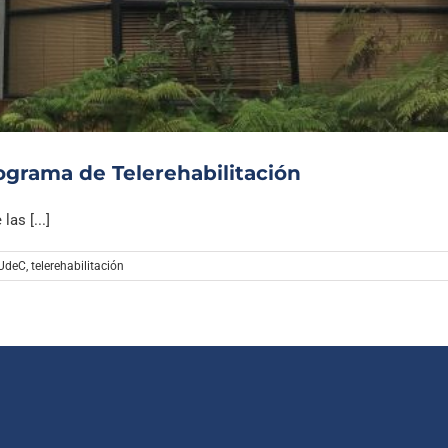
Archivo Sonoro
ograma de Telerehabilitación
as [...]
 UdeC
,
telerehabilitación