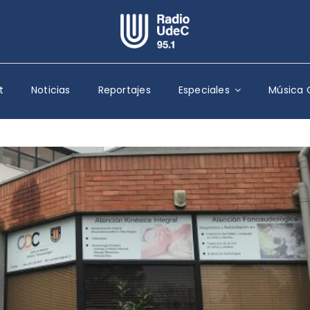
Escuchar Radio UdeC
en vivo
t
Noticias
Reportajes
Especiales
Música 
Quiénes Somos
Programación
Podcast
Noticias
Reportajes
Columnas
Música Clásica
Especiales