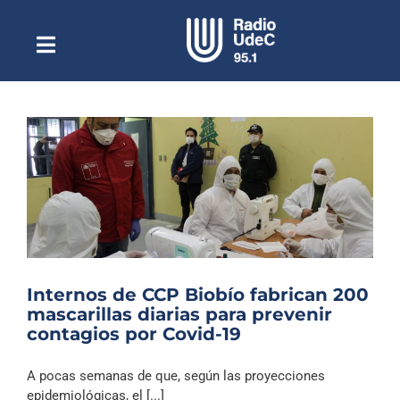
Saltar
al
contenido
Toggle
Escuchar Radio UdeC
Navigation
en vivo
Quiénes Somos
Programación
Podcast
Noticias
Reportajes
Internos de CCP Biobío fabrican 200
Columnas
mascarillas diarias para prevenir
contagios por Covid-19
Música Clásica
Especiales
A pocas semanas de que, según las proyecciones
epidemiológicas, el [...]