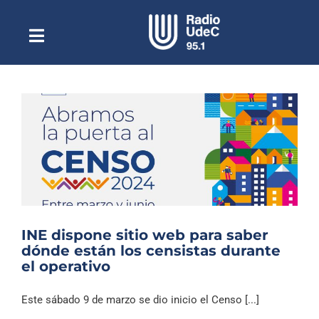
Saltar
al
contenido
Toggle
Escuchar Radio UdeC
Navigation
en vivo
Quiénes Somos
Programación
Podcast
Noticias
Reportajes
INE dispone sitio web para saber
Columnas
dónde están los censistas durante
el operativo
Música Clásica
Especiales
Este sábado 9 de marzo se dio inicio el Censo [...]