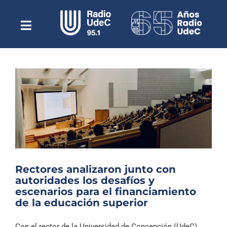
Saltar
al
contenido
Toggle
Escuchar Radio UdeC
Navigation
en vivo
Quiénes Somos
Programación
Podcast
Noticias
Reportajes
Rectores analizaron junto con
Columnas
autoridades los desafíos y
escenarios para el financiamiento
Música Clásica
de la educación superior
Especiales
Con el rector de la Universidad de Concepción (UdeC)