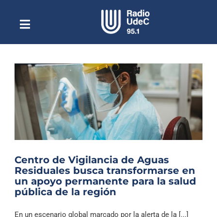
Saltar
al
contenido
Toggle
Escuchar Radio UdeC
Navigation
en vivo
Quiénes Somos
Programación
Podcast
Noticias
Reportajes
Centro de Vigilancia de Aguas
Columnas
Residuales busca transformarse en
un apoyo permanente para la salud
Música Clásica
pública de la región
Especiales
En un escenario global marcado por la alerta de la [...]