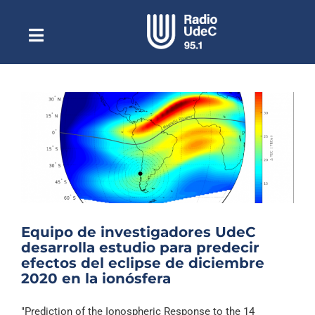
Saltar
al
contenido
Toggle
Escuchar Radio UdeC
Navigation
en vivo
Quiénes Somos
Programación
Podcast
Noticias
Reportajes
Equipo de investigadores UdeC
Columnas
desarrolla estudio para predecir
efectos del eclipse de diciembre
Música Clásica
2020 en la ionósfera
Especiales
"Prediction of the Ionospheric Response to the 14