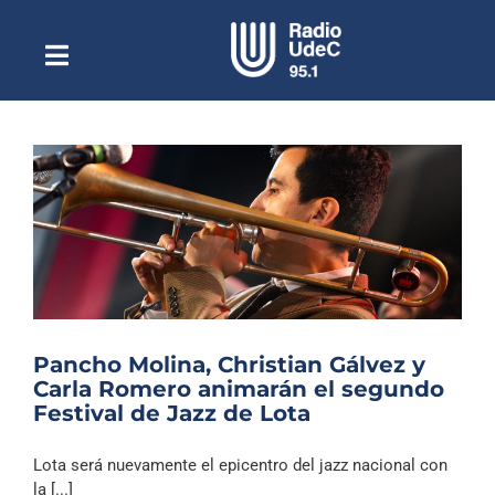
Saltar
al
contenido
Toggle
Escuchar Radio UdeC
Navigation
en vivo
Quiénes Somos
Programación
Podcast
Noticias
Reportajes
Pancho Molina, Christian Gálvez y
Columnas
Carla Romero animarán el segundo
Festival de Jazz de Lota
Música Clásica
Especiales
Lota será nuevamente el epicentro del jazz nacional con
la [...]