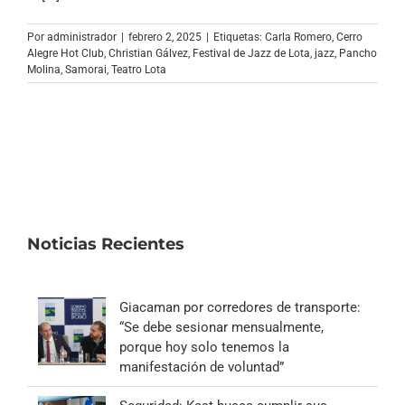
Archivo Sonoro
Por
administrador
|
febrero 2, 2025
|
Etiquetas:
Carla Romero
,
Cerro
Alegre Hot Club
,
Christian Gálvez
,
Festival de Jazz de Lota
,
jazz
,
Pancho
Molina
,
Samorai
,
Teatro Lota
Noticias Recientes
Giacaman por corredores de transporte:
“Se debe sesionar mensualmente,
porque hoy solo tenemos la
manifestación de voluntad”