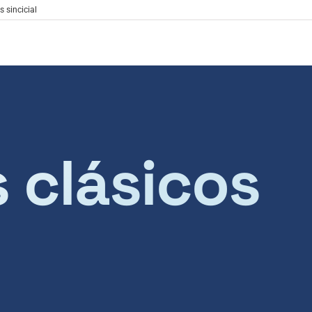
s sincicial
s clásicos