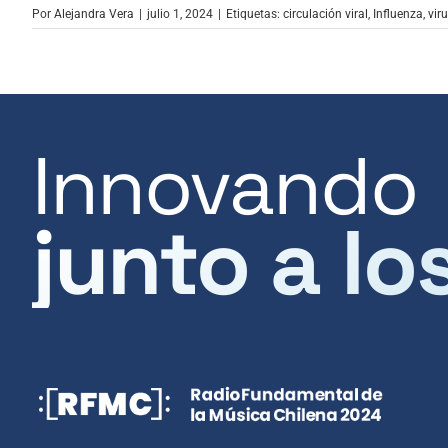
Por
Alejandra Vera
|
julio 1, 2024
|
Etiquetas:
circulación viral
,
Influenza
,
viru
Innovando
junto a lo