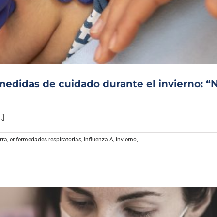
Archivo Sonoro
medidas de cuidado durante el invierno: “
.]
rra
,
enfermedades respiratorias
,
Influenza A
,
invierno
,