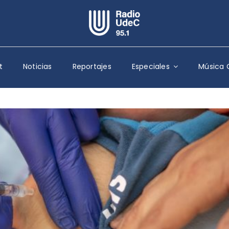
Escuchar Radio UdeC
en vivo
t
Noticias
Reportajes
Especiales
Música 
Quiénes Somos
Programación
Podcast
Noticias
Reportajes
Columnas
Música Clásica
Especiales