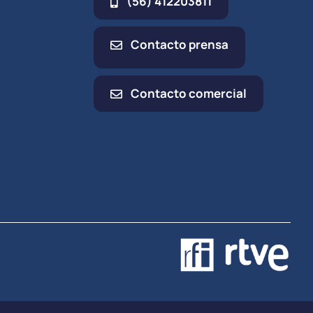
(56) 412203811
Contacto prensa
Contacto comercial