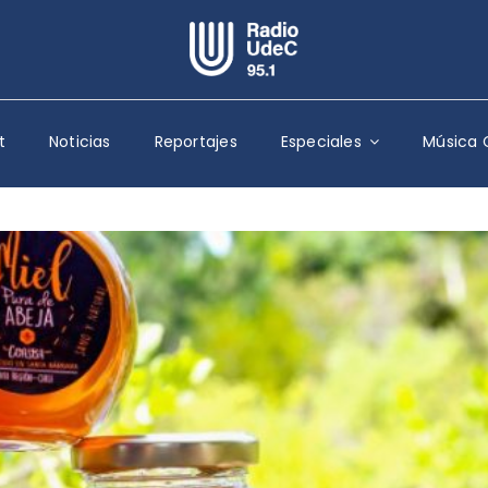
Escuchar Radio UdeC
en vivo
t
Noticias
Reportajes
Especiales
Música 
Quiénes Somos
Programación
Podcast
Noticias
Reportajes
Columnas
Música Clásica
Especiales