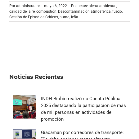
Archivo Sonoro
Por
administrador
|
mayo 6, 2022
|
Etiquetas:
alerta ambiental
,
calidad del aire
,
combustión
,
Descontaminación atmosférica
,
fuego
,
Gestión de Episodios Críticos
,
humo
,
leña
Noticias Recientes
INDH Biobío realizó su Cuenta Pública
2025 destacando la participación de más
de mil personas en actividades de
promoción
Giacaman por corredores de transporte: