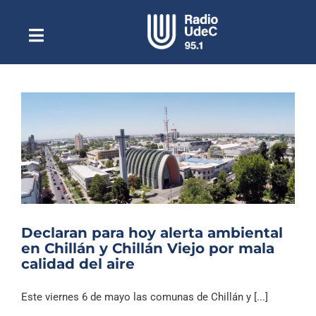
Saltar
al
contenido
Toggle
Escuchar Radio UdeC
Navigation
en vivo
Quiénes Somos
Programación
Podcast
Noticias
Reportajes
Declaran para hoy alerta ambiental
Columnas
en Chillán y Chillán Viejo por mala
calidad del aire
Música Clásica
Especiales
Este viernes 6 de mayo las comunas de Chillán y [...]