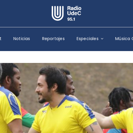
Escuchar Radio UdeC
en vivo
t
Noticias
Reportajes
Especiales
Música 
Quiénes Somos
Programación
Podcast
Noticias
Reportajes
Columnas
Música Clásica
Especiales