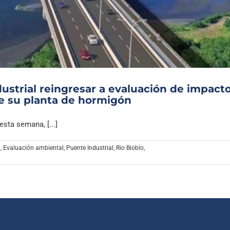
Archivo Sonoro
ustrial reingresar a evaluación de impact
de su planta de hormigón
sta semana, [...]
a
,
Evaluación ambiental
,
Puente Industrial
,
Rio Biobío
,