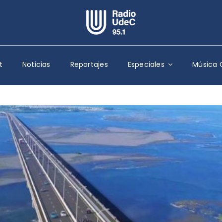
Escuchar Radio UdeC
en vivo
t
Noticias
Reportajes
Especiales
Música 
Quiénes Somos
Programación
Podcast
Noticias
Reportajes
Columnas
Música Clásica
Especiales