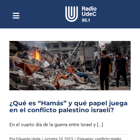
Saltar
al
contenido
Toggle
Escuchar Radio UdeC
Navigation
en vivo
Quiénes Somos
Programación
Podcast
Noticias
Reportajes
¿Qué es “Hamás” y qué papel juega
Columnas
en el conflicto palestino israelí?
Música Clásica
En el cuarto día de la guerra entre Israel y [...]
Especiales
Por
Eduardo Unda
|
octubre 10, 2023
|
Etiquetas:
conflicto medio