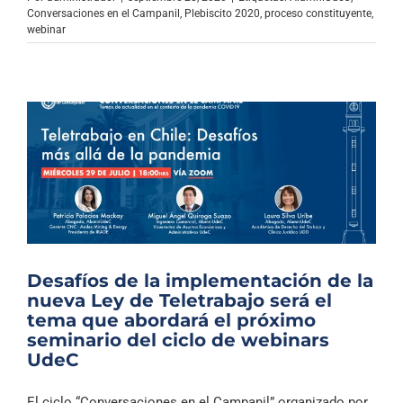
Archivo Sonoro
Conversaciones en el Campanil
,
Plebiscito 2020
,
proceso constituyente
,
webinar
Desafíos de la implementación de la
nueva Ley de Teletrabajo será el
tema que abordará el próximo
seminario del ciclo de webinars
UdeC
El ciclo “Conversaciones en el Campanil” organizado por