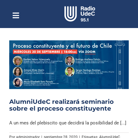
Saltar
al
contenido
Toggle
Escuchar Radio UdeC
Navigation
en vivo
Quiénes Somos
Programación
Podcast
Noticias
Reportajes
AlumniUdeC realizará seminario
Columnas
sobre el proceso constituyente
Música Clásica
A un mes del plebiscito que decidirá la posibilidad de [...]
Especiales
Por
administrador
|
septiembre 28, 2020
|
Etiquetas:
AlumniUdeC
,