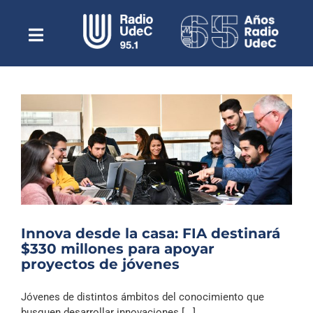
Saltar
al
contenido
Toggle
Escuchar Radio UdeC
Navigation
en vivo
Quiénes Somos
Programación
Podcast
Noticias
Reportajes
Innova desde la casa: FIA destinará
Columnas
$330 millones para apoyar
proyectos de jóvenes
Música Clásica
Especiales
Jóvenes de distintos ámbitos del conocimiento que
busquen desarrollar innovaciones [...]