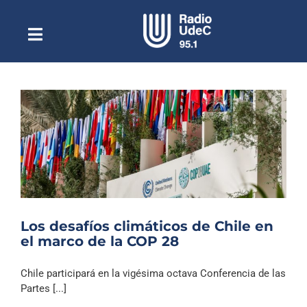
Saltar
al
contenido
Toggle
Escuchar Radio UdeC
Navigation
en vivo
Quiénes Somos
Programación
Podcast
Noticias
Reportajes
Los desafíos climáticos de Chile en
Columnas
el marco de la COP 28
Música Clásica
Chile participará en la vigésima octava Conferencia de las
Especiales
Partes [...]