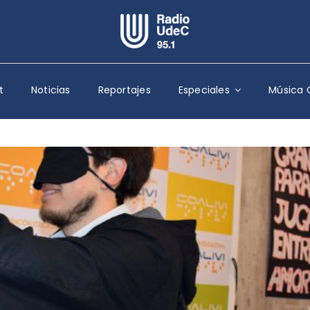
Escuchar Radio UdeC
en vivo
t
Noticias
Reportajes
Especiales
Música 
Quiénes Somos
Programación
Podcast
Noticias
Reportajes
Columnas
Música Clásica
Especiales