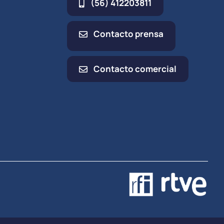
(56) 412203811
Contacto prensa
Contacto comercial