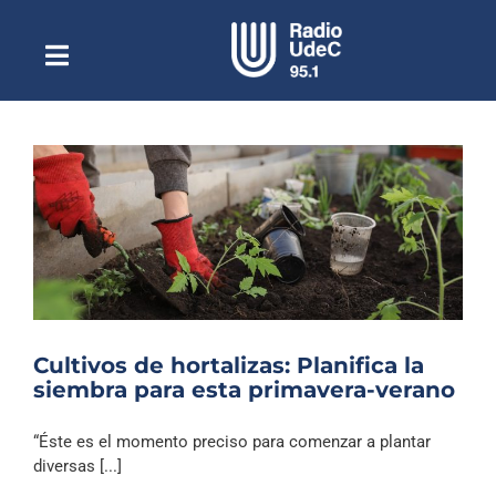
Saltar
al
contenido
Toggle
Escuchar Radio UdeC
Navigation
en vivo
Quiénes Somos
Programación
Podcast
Noticias
Reportajes
Cultivos de hortalizas: Planifica la
Columnas
siembra para esta primavera-verano
Música Clásica
“Éste es el momento preciso para comenzar a plantar
Especiales
diversas [...]