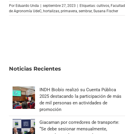
Archivo Sonoro
Por
Eduardo Unda
|
septiembre 27, 2023
|
Etiquetas:
cultivos
,
Facultad
de Agronomía UdeC
,
hortalizas
,
primavera
,
sembrar
,
Susana Fischer
Noticias Recientes
INDH Biobío realizó su Cuenta Pública
2025 destacando la participación de más
de mil personas en actividades de
promoción
Giacaman por corredores de transporte:
“Se debe sesionar mensualmente,