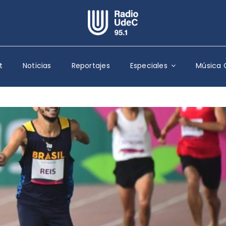
Escuchar Radio UdeC
en vivo
t
Noticias
Reportajes
Especiales
Música 
Quiénes Somos
Programación
Podcast
Noticias
Reportajes
Columnas
Música Clásica
Especiales