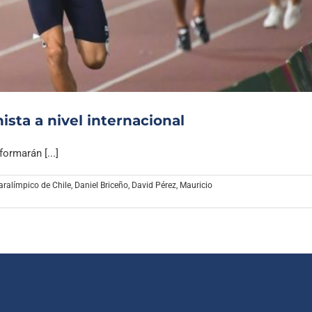
Archivo Sonoro
ista a nivel internacional
ormarán [...]
ralímpico de Chile
,
Daniel Briceño
,
David Pérez
,
Mauricio