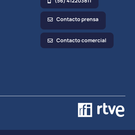
(56) 412203811
Contacto prensa
Contacto comercial