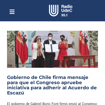
Saltar
al
contenido
Toggle
Escuchar Radio UdeC
Navigation
en vivo
Quiénes Somos
Programación
Podcast
Noticias
Reportajes
Gobierno de Chile firma mensaje
Columnas
para que el Congreso apruebe
iniciativa para adherir al Acuerdo de
Música Clásica
Escazú
Especiales
El gobierno de Gabriel Boric Font firmó envió al Congreso