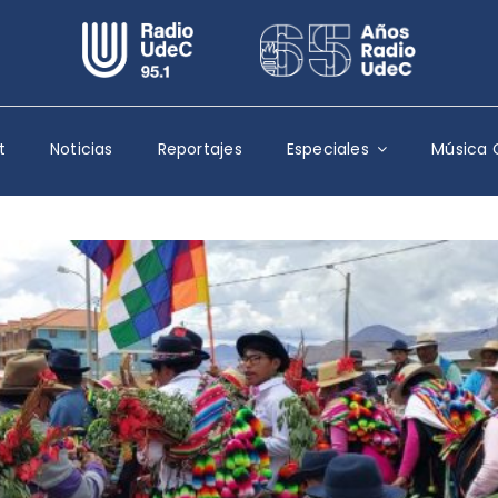
Escuchar Radio UdeC
en vivo
Quiénes Somos
t
Noticias
Reportajes
Especiales
Música 
Programación
Podcast
Noticias
Reportajes
Columnas
Música Clásica
Especiales