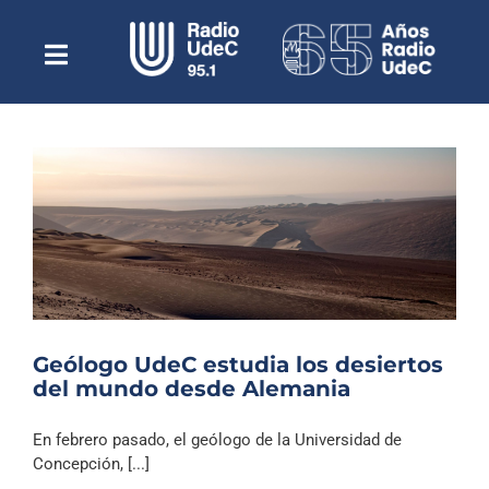
Saltar
al
contenido
Toggle
Escuchar Radio UdeC
Navigation
en vivo
Quiénes Somos
Programación
Podcast
Noticias
Reportajes
Geólogo UdeC estudia los desiertos
Columnas
del mundo desde Alemania
Música Clásica
En febrero pasado, el geólogo de la Universidad de
Especiales
Concepción, [...]