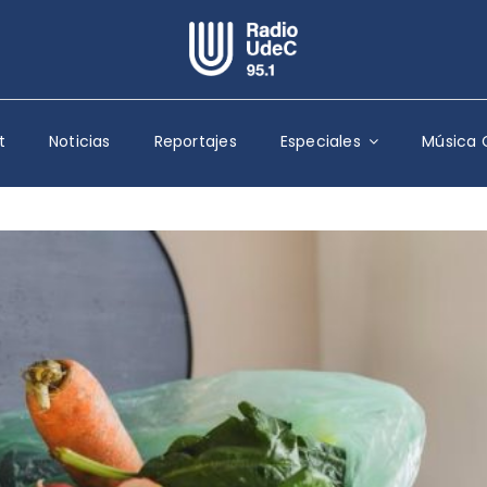
Escuchar Radio UdeC
en vivo
t
Noticias
Reportajes
Especiales
Música 
Quiénes Somos
Programación
Podcast
Noticias
Reportajes
Columnas
Música Clásica
Especiales